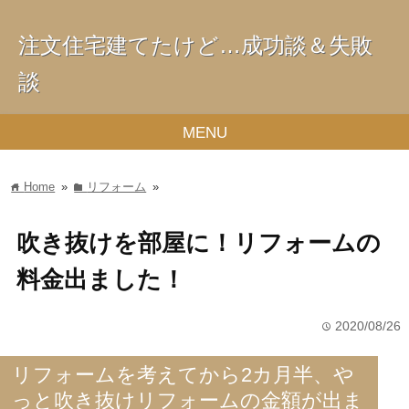
注文住宅建てたけど…成功談＆失敗
談
MENU
Home
»
リフォーム
»
home
folder
吹き抜けを部屋に！リフォームの
料金出ました！
2020/08/26
time
リフォームを考えてから2カ月半、や
っと吹き抜けリフォームの金額が出ま