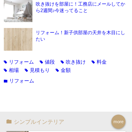
吹き抜けを部屋に！工務店にメールしてか
ら2週間♪今迷ってること
リフォーム！新子供部屋の天井を木目にし
たい
リフォーム
値段
吹き抜け
料金
tag
tag
tag
tag
相場
見積もり
金額
tag
tag
tag
リフォーム
folder
シンプルインテリア
more