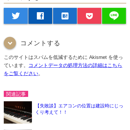
line
twitter
facebook
hatenabookmark
コメントする
down
このサイトはスパムを低減するために Akismet を使っ
ています。
コメントデータの処理方法の詳細はこちら
をご覧ください
。
関連記事
【失敗談】エアコンの位置は建設時にじっ
くり考えて！！