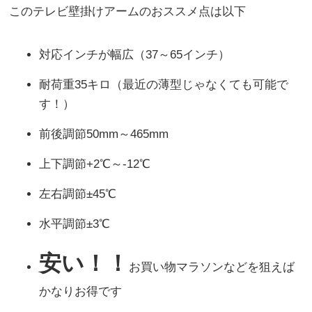
このテレビ壁掛けアームのおススメ点は以下
対応インチが幅広（37～65インチ）
耐荷重35キロ（最近の薄型じゃなくても可能で
す！）
前後調節50mm～465mm
上下調節+2℃～-12℃
左右調節±45℃
水平調節±3℃
安い！！
お買い物マラソンなどを狙えば
かなりお得です