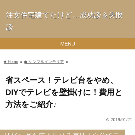
注文住宅建てたけど…成功談＆失敗
談
MENU
Home
»
シンプルインテリア
»
home
folder
省スペース！テレビ台をやめ、
DIYでテレビを壁掛けに！費用と
方法をご紹介♪
2019/01/21
time