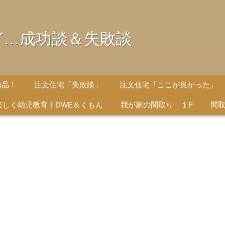
ど…成功談＆失敗談
商品！
注文住宅「失敗談」
注文住宅「ここが良かった」
楽しく幼児教育！DWE＆くもん
我が家の間取り １F
間取