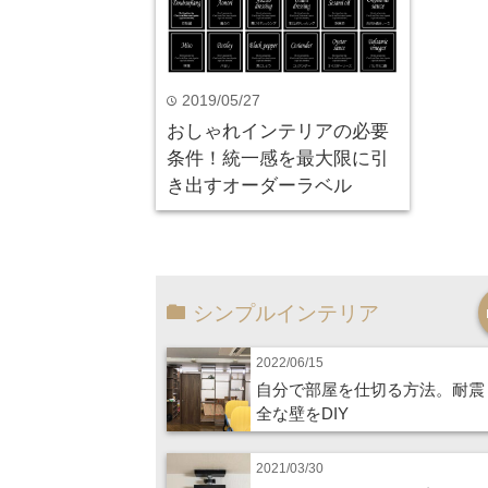
2019/05/27
time
おしゃれインテリアの必要
条件！統一感を最大限に引
き出すオーダーラベル
シンプルインテリア
2022/06/15
自分で部屋を仕切る方法。耐震
全な壁をDIY
2021/03/30