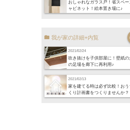
おしゃれなガラス戸！省スペー
ャビネット！絵本置き場に♪
我が家の詳細+内覧
2021/02/24
吹き抜けを子供部屋に！壁紙の
の足場を廊下に再利用♪
2021/02/13
家を建てる時は必ず比較！おう
くり計画書をつくりませんか？