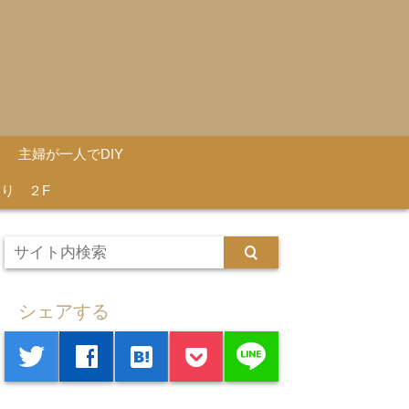
主婦が一人でDIY
り ２F
シェアする
line
twitter
facebook
hatenabookmark