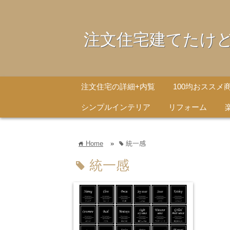
注文住宅建てたけ
注文住宅の詳細+内覧
100均おススメ
シンプルインテリア
リフォーム
Home
»
統一感
home
tag
統一感
tag