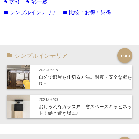
素材
統一感
tag
tag
シンプルインテリア
比較！お得！納得
folder
folder
シンプルインテリア
more
2022/06/15
自分で部屋を仕切る方法。耐震・安全な壁を
DIY
2021/03/30
おしゃれなガラス戸！省スペースキャビネッ
ト！絵本置き場に♪