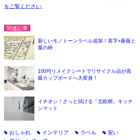
をご覧ください
。
関連記事
新しいモノトーンラベル追加！英字+薔薇と
葉の枠
100均リメイクシートでリサイクル品が高
級カップボードへ大変身！
イチオシ！さっと拭ける「北欧柄」キッチ
ンマット
おしゃれ
インテリア
ラベル
安い
tag
tag
tag
tag