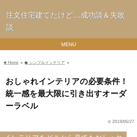
注文住宅建てたけど…成功談＆失敗
談
MENU
Home
»
シンプルインテリア
»
home
folder
おしゃれインテリアの必要条件！
統一感を最大限に引き出すオーダ
ーラベル
2019/05/27
time