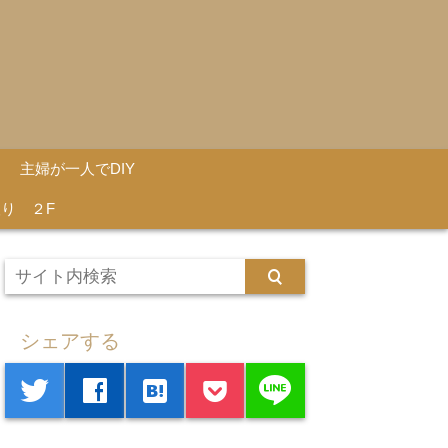
主婦が一人でDIY
り ２F
シェアする
line
twitter
facebook
hatenabookmark