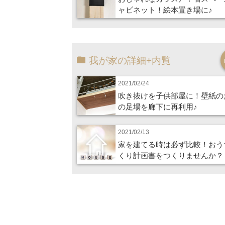
ャビネット！絵本置き場に♪
我が家の詳細+内覧
2021/02/24
吹き抜けを子供部屋に！壁紙の
の足場を廊下に再利用♪
2021/02/13
家を建てる時は必ず比較！おう
くり計画書をつくりませんか？