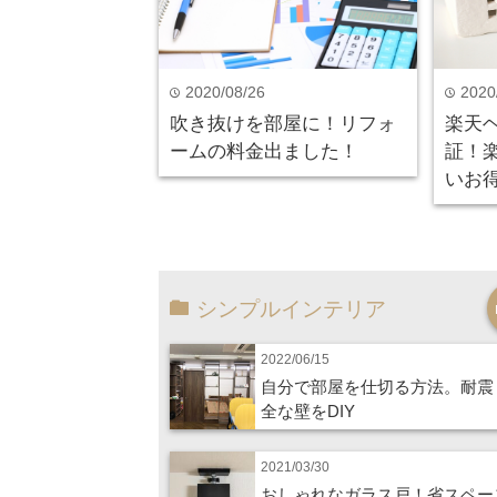
2020/08/26
2020
time
time
吹き抜けを部屋に！リフォ
楽天
ームの料金出ました！
証！
いお
シンプルインテリア
2022/06/15
自分で部屋を仕切る方法。耐震
全な壁をDIY
2021/03/30
おしゃれなガラス戸！省スペー