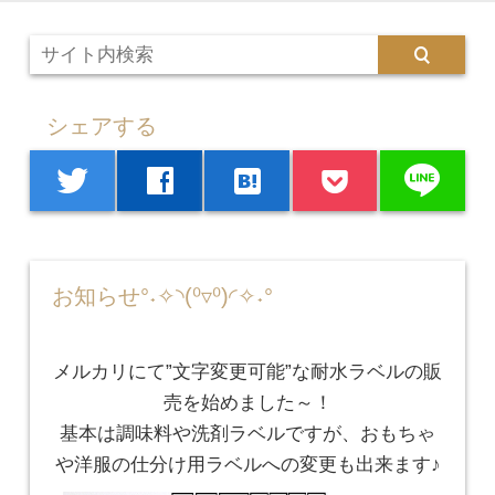
シェアする
line
twitter
facebook
hatenabookmark
お知らせ°˖✧◝(⁰▿⁰)◜✧˖°
メルカリにて”文字変更可能”な耐水ラベルの販
売を始めました～！
基本は調味料や洗剤ラベルですが、おもちゃ
や洋服の仕分け用ラベルへの変更も出来ます♪