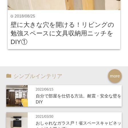
2018/08/25
time
壁に大きな穴を開ける！リビングの
勉強スペースに文具収納用ニッチを
DIY①
シンプルインテリア
more
2022/06/15
自分で部屋を仕切る方法。耐震・安全な壁を
DIY
2021/03/30
おしゃれなガラス戸！省スペースキャビネッ