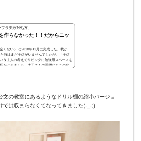
チプラ失敗対処方」
を作らなかった！！だからニッ
い(-_-;)2010年12月に完成した、我が
てた時はまだ子供がいませんでしたが、「子供
いう主人の考えでリビングに勉強用スペースを
万円かかりました。大工さんの手間代とこの化
とってもきれいなスペースだったのですが、子
.
公文の教室にあるようなドリル棚の縮小バージョ
は収まらなくてなってきました(-_-;)