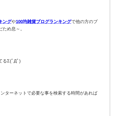
キング
や
100均雑貨ブログランキング
で他の方のブ
だため息～。
Σ(ﾟДﾟ)
インターネットで必要な事を検索する時間があれば