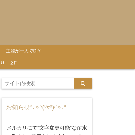
主婦が一人でDIY
り ２F
お知らせ°˖✧◝(⁰▿⁰)◜✧˖°
メルカリにて”文字変更可能”な耐水