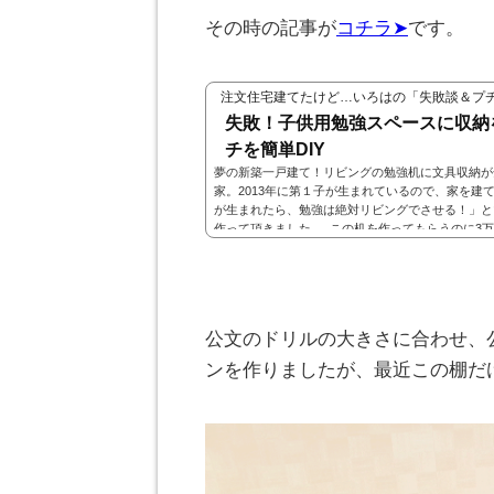
その時の記事が
コチラ➤
です。
注文住宅建てたけど…いろはの「失敗談＆プ
失敗！子供用勉強スペースに収納
チを簡単DIY
夢の新築一戸建て！リビングの勉強机に文具収納が全くな
家。2013年に第１子が生まれているので、家を建
が生まれたら、勉強は絶対リビングでさせる！」と
作って頂きました。 この机を作ってもらうのに3
粧板の値段です。 家を建てた当初はモノが少なく
供が成長するにつれ雑然としてしまっています。&..
公文のドリルの大きさに合わせ、
ンを作りましたが、最近この棚だけで