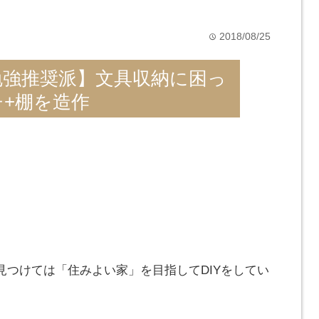
2018/08/25
time
勉強推奨派】文具収納に困っ
+棚を造作
見つけては「住みよい家」を目指してDIYをしてい