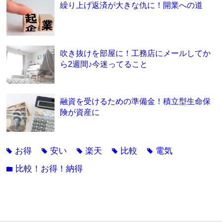
繰り上げ返済が大きな仇に！開業への道
吹き抜けを部屋に！工務店にメールしてか
ら2週間♪今迷ってること
融資を受けるための準備金！積立型生命保
険が資産に
お得
安い
楽天
比較
電気
tag
tag
tag
tag
tag
比較！お得！納得
folder