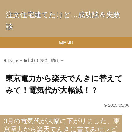
注文住宅建てたけど…成功談＆失敗
談
MENU
Home
»
比較！お得！納得
»
home
folder
東京電力から楽天でんきに替えて
みて！電気代が大幅減！？
2019/05/06
time
3月の電気代が大幅に下がりました。東
京電力から楽天でんきに書てみたレビ