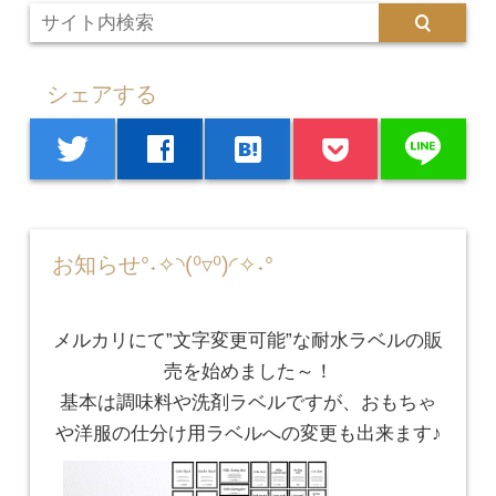
シェアする
line
twitter
facebook
hatenabookmark
お知らせ°˖✧◝(⁰▿⁰)◜✧˖°
メルカリにて”文字変更可能”な耐水ラベルの販
売を始めました～！
基本は調味料や洗剤ラベルですが、おもちゃ
や洋服の仕分け用ラベルへの変更も出来ます♪