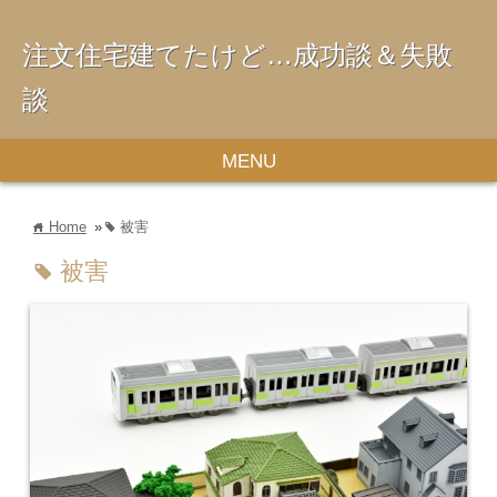
注文住宅建てたけど…成功談＆失敗
談
MENU
Home
»
被害
home
tag
被害
tag