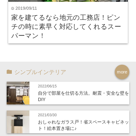
2019/09/11
time
家を建てるなら地元の工務店！ピン
チの時に素早く対応してくれるスー
パーマン！
シンプルインテリア
more
2022/06/15
自分で部屋を仕切る方法。耐震・安全な壁を
DIY
2021/03/30
おしゃれなガラス戸！省スペースキャビネッ
ト！絵本置き場に♪