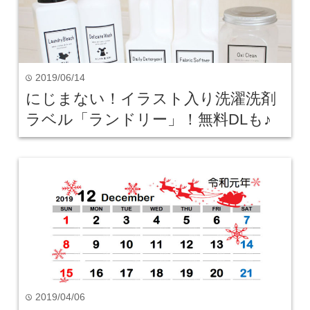
2019/06/14
time
にじまない！イラスト入り洗濯洗剤
ラベル「ランドリー」！無料DLも♪
2019/04/06
time