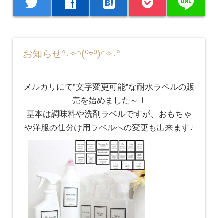
line
twitter
facebook
hatenabookmark
お知らせ°˖✧◝(⁰▿⁰)◜✧˖°
メルカリにて”文字変更可能”な耐水ラベルの販
売を始めました～！
基本は調味料や洗剤ラベルですが、おもちゃ
や洋服の仕分け用ラベルへの変更も出来ます♪