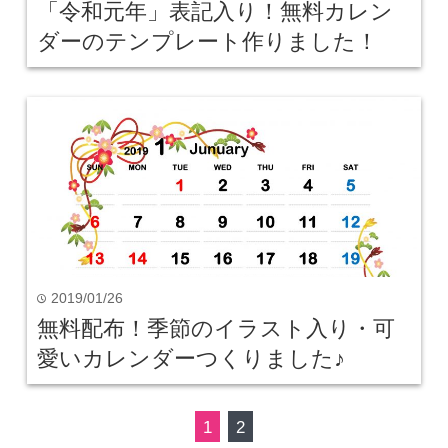
「令和元年」表記入り！無料カレン
ダーのテンプレート作りました！
2019/01/26
time
無料配布！季節のイラスト入り・可
愛いカレンダーつくりました♪
1
2