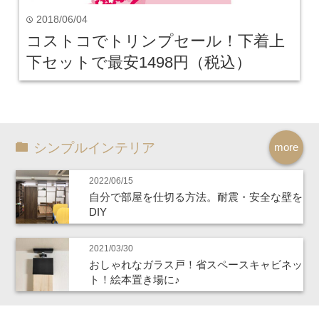
2018/06/04
time
コストコでトリンプセール！下着上
下セットで最安1498円（税込）
シンプルインテリア
more
2022/06/15
自分で部屋を仕切る方法。耐震・安全な壁を
DIY
2021/03/30
おしゃれなガラス戸！省スペースキャビネッ
ト！絵本置き場に♪