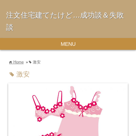
注文住宅建てたけど…成功談＆失敗
談
MENU
Home
»
激安
home
tag
激安
tag