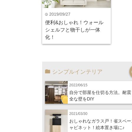
2019/09/27
time
便利&おしゃれ！ウォール
シェルフと物干しが一体
化！
シンプルインテリア
2022/06/15
自分で部屋を仕切る方法。耐震
全な壁をDIY
2021/03/30
おしゃれなガラス戸！省スペー
ャビネット！絵本置き場に♪