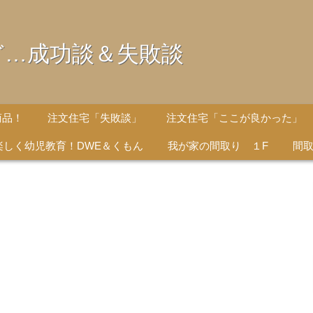
ど…成功談＆失敗談
商品！
注文住宅「失敗談」
注文住宅「ここが良かった」
楽しく幼児教育！DWE＆くもん
我が家の間取り １F
間取