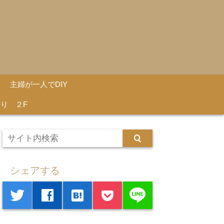
主婦が一人でDIY
り ２F
シェアする
line
twitter
facebook
hatenabookmark