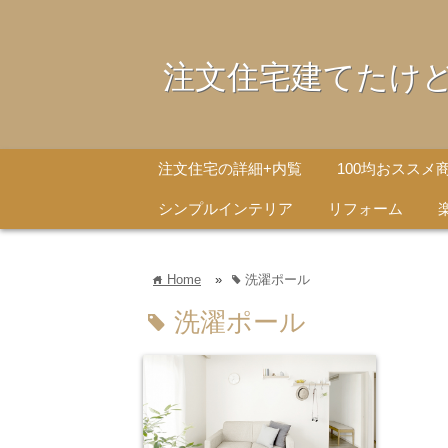
注文住宅建てたけ
注文住宅の詳細+内覧
100均おススメ
シンプルインテリア
リフォーム
Home
»
洗濯ポール
home
tag
洗濯ポール
tag