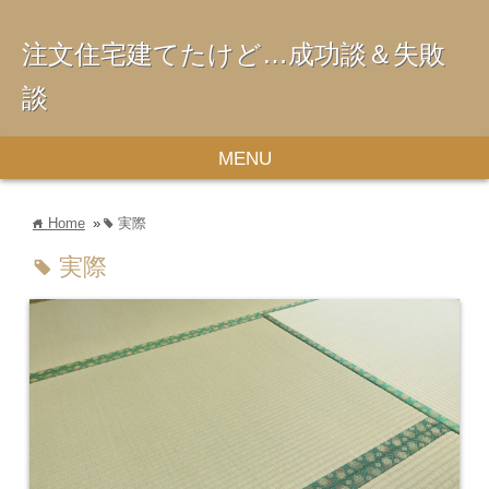
注文住宅建てたけど…成功談＆失敗
談
MENU
Home
»
実際
home
tag
実際
tag