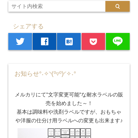
シェアする
line
twitter
facebook
hatenabookmark
お知らせ°˖✧◝(⁰▿⁰)◜✧˖°
メルカリにて”文字変更可能”な耐水ラベルの販
売を始めました～！
基本は調味料や洗剤ラベルですが、おもちゃ
や洋服の仕分け用ラベルへの変更も出来ます♪