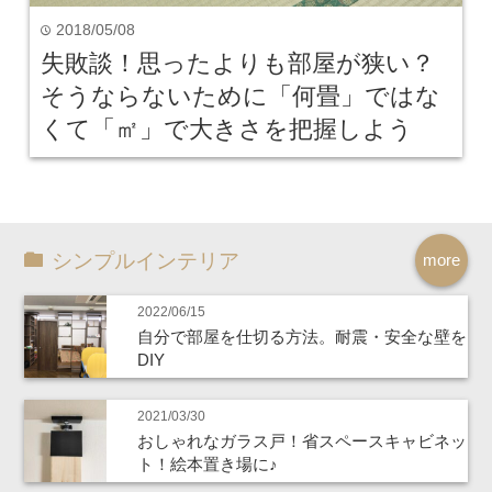
2018/05/08
time
失敗談！思ったよりも部屋が狭い？
そうならないために「何畳」ではな
くて「㎡」で大きさを把握しよう
シンプルインテリア
more
2022/06/15
自分で部屋を仕切る方法。耐震・安全な壁を
DIY
2021/03/30
おしゃれなガラス戸！省スペースキャビネッ
ト！絵本置き場に♪