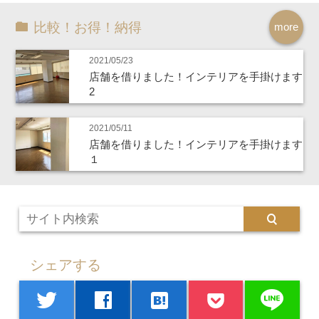
比較！お得！納得
more
2021/05/23
店舗を借りました！インテリアを手掛けます
2
2021/05/11
店舗を借りました！インテリアを手掛けます
１
シェアする
line
twitter
facebook
hatenabookmark