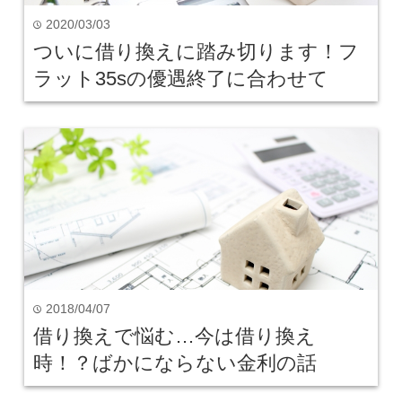
2020/03/03
time
ついに借り換えに踏み切ります！フ
ラット35sの優遇終了に合わせて
2018/04/07
time
借り換えで悩む…今は借り換え
時！？ばかにならない金利の話