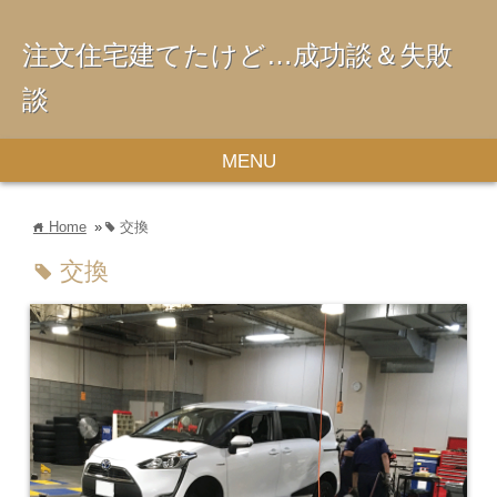
注文住宅建てたけど…成功談＆失敗
談
MENU
Home
»
交換
home
tag
交換
tag