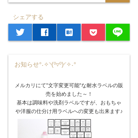
シェアする
line
twitter
facebook
hatenabookmark
お知らせ°˖✧◝(⁰▿⁰)◜✧˖°
メルカリにて”文字変更可能”な耐水ラベルの販
売を始めました～！
基本は調味料や洗剤ラベルですが、おもちゃ
や洋服の仕分け用ラベルへの変更も出来ます♪