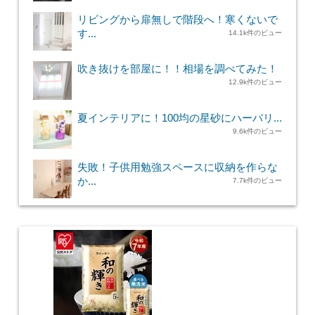
リビングから扉無しで階段へ！寒くないで
す...
14.1k件のビュー
吹き抜けを部屋に！！相場を調べてみた！
12.9k件のビュー
夏インテリアに！100均の星砂にハーバリ...
9.6k件のビュー
失敗！子供用勉強スペースに収納を作らな
か...
7.7k件のビュー