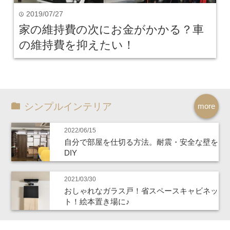
2019/07/27
time
家の維持費の次にお金がかかる？車
の維持費を抑えたい！
シンプルインテリア
more
2022/06/15
自分で部屋を仕切る方法。耐震・安全な壁を
DIY
2021/03/30
おしゃれなガラス戸！省スペースキャビネッ
ト！絵本置き場に♪