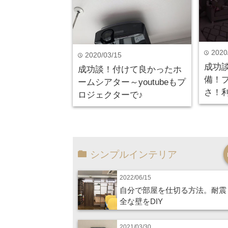
2020
time
2020/03/15
time
成功
成功談！付けて良かったホ
備！
ームシアター～youtubeもプ
さ！
ロジェクターで♪
シンプルインテリア
2022/06/15
自分で部屋を仕切る方法。耐震
全な壁をDIY
2021/03/30