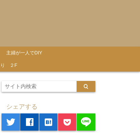
主婦が一人でDIY
り ２F
シェアする
line
twitter
facebook
hatenabookmark