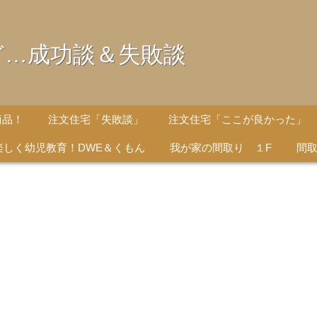
ど…成功談＆失敗談
商品！
注文住宅「失敗談」
注文住宅「ここが良かった」
楽しく幼児教育！DWE＆くもん
我が家の間取り １F
間取