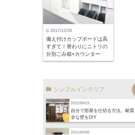
2017/12/30
time
備え付けカップボードは高
すぎて！替わりにニトリの
分別ごみ箱×カウンター
シンプルインテリア
2022/06/15
自分で部屋を仕切る方法。耐震
全な壁をDIY
2021/03/30