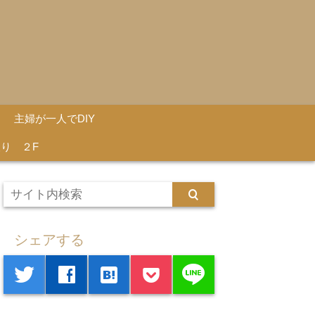
主婦が一人でDIY
り ２F
シェアする
line
twitter
facebook
hatenabookmark