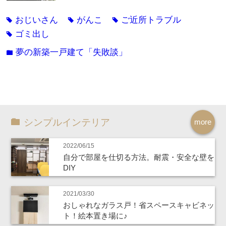
おじいさん
がんこ
ご近所トラブル
tag
tag
tag
ゴミ出し
tag
夢の新築一戸建て「失敗談」
folder
シンプルインテリア
more
2022/06/15
自分で部屋を仕切る方法。耐震・安全な壁を
DIY
2021/03/30
おしゃれなガラス戸！省スペースキャビネッ
ト！絵本置き場に♪