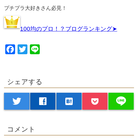
プチプラ大好きさん必見！
100均のプロ！？ブログランキング➤
Facebook
Twitter
Line
シェアする
line
twitter
facebook
hatenabookmark
コメント