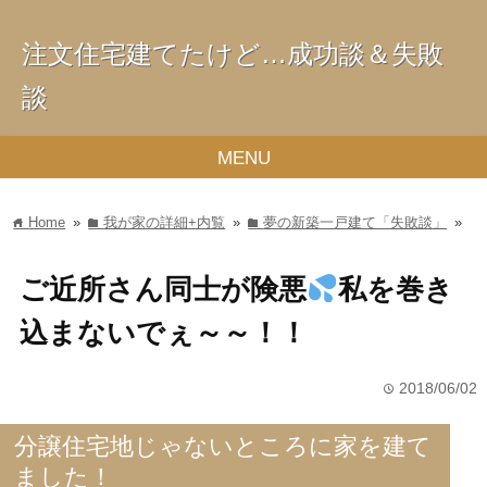
注文住宅建てたけど…成功談＆失敗
談
MENU
Home
»
我が家の詳細+内覧
»
夢の新築一戸建て「失敗談」
»
home
folder
folder
ご近所さん同士が険悪
私を巻き
込まないでぇ～～！！
2018/06/02
time
分譲住宅地じゃないところに家を建て
ました！