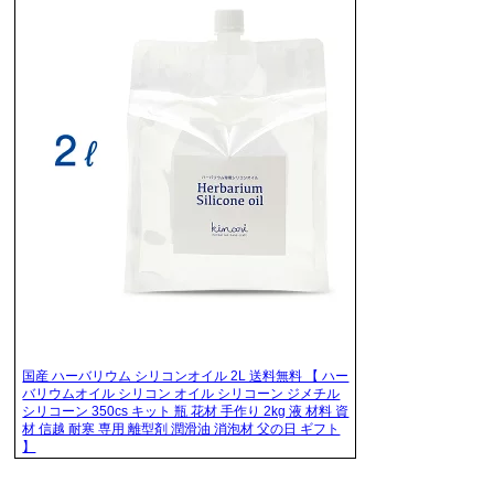
国産 ハーバリウム シリコンオイル 2L 送料無料 【 ハー
バリウムオイル シリコン オイル シリコーン ジメチル
シリコーン 350cs キット 瓶 花材 手作り 2kg 液 材料 資
材 信越 耐寒 専用 離型剤 潤滑油 消泡材 父の日 ギフト
】