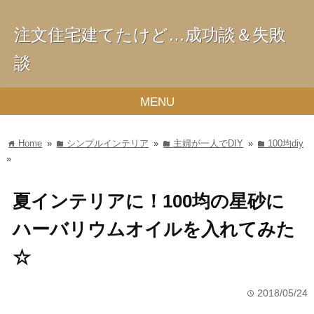
注文住宅建てたけど…成功談＆失敗
談
MENU
Home
»
シンプルインテリア
»
主婦が一人でDIY
»
100均diy
home
folder
folder
folder
»
夏インテリアに！100均の星砂に
ハーバリウムオイルを入れてみた
☆
2018/05/24
time