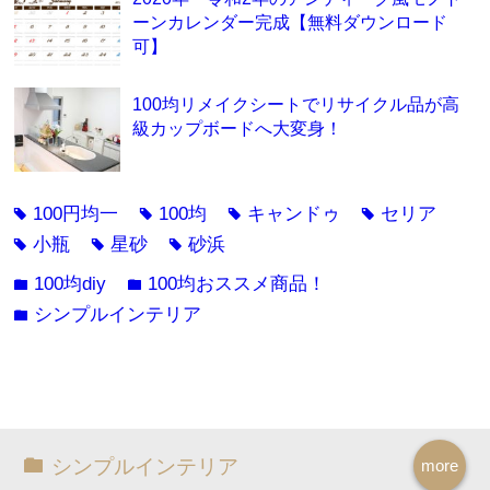
ーンカレンダー完成【無料ダウンロード
可】
100均リメイクシートでリサイクル品が高
級カップボードへ大変身！
100円均一
100均
キャンドゥ
セリア
tag
tag
tag
tag
小瓶
星砂
砂浜
tag
tag
tag
100均diy
100均おススメ商品！
folder
folder
シンプルインテリア
folder
シンプルインテリア
more