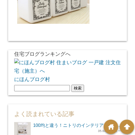
住宅ブログランキングへ
にほんブログ村
検
索:
よく読まれている記事
home
arrowup
100均と違う！ニトリのインテリアシート...
35.6k件のビュー