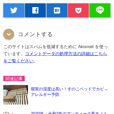
line
twitter
facebook
hatenabookmark
コメントする
down
このサイトはスパムを低減するために Akismet を使っ
ています。
コメントデータの処理方法の詳細はこちら
をご覧ください
。
関連記事
寝室の湿度は高い！すのこベッドでカビ→
アレルギー予防
2020年・令和2年のアンティーク風モノト