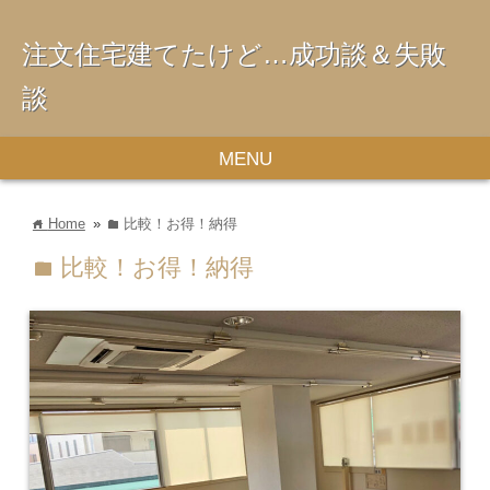
注文住宅建てたけど…成功談＆失敗
談
MENU
Home
»
比較！お得！納得
home
folder
比較！お得！納得
folder