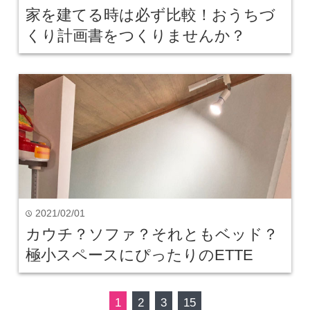
家を建てる時は必ず比較！おうちづ
くり計画書をつくりませんか？
2021/02/01
time
カウチ？ソファ？それともベッド？
極小スペースにぴったりのETTE
1
2
3
15