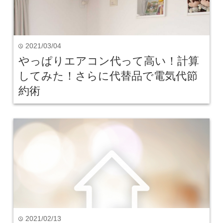
2021/03/04
time
やっぱりエアコン代って高い！計算
してみた！さらに代替品で電気代節
約術
2021/02/13
time