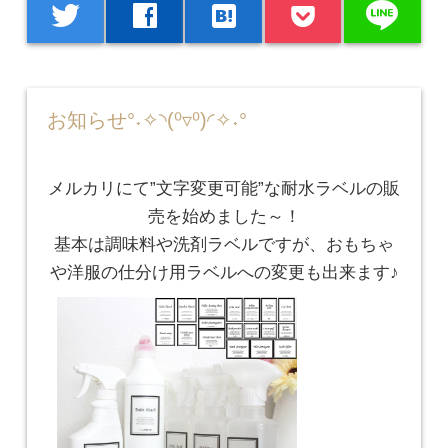
line
twitter
facebook
hatenabookmark
お知らせ°˖✧◝(⁰▿⁰)◜✧˖°
メルカリにて”文字変更可能”な耐水ラベルの販
売を始めました～！
基本は調味料や洗剤ラベルですが、おもちゃ
や洋服の仕分け用ラベルへの変更も出来ます♪