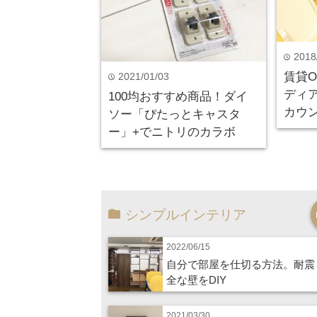
2018
time
賃貸
2021/01/03
time
ディ
100均おすすめ商品！ダイ
カウン
ソー「ぴたっとキャスタ
ー」+でニトリのカラボ
シンプルインテリア
2022/06/15
自分で部屋を仕切る方法。耐震
全な壁をDIY
2021/03/30