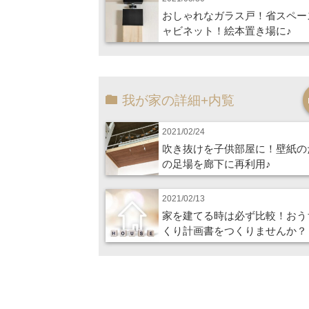
おしゃれなガラス戸！省スペー
ャビネット！絵本置き場に♪
我が家の詳細+内覧
2021/02/24
吹き抜けを子供部屋に！壁紙の
の足場を廊下に再利用♪
2021/02/13
家を建てる時は必ず比較！おう
くり計画書をつくりませんか？