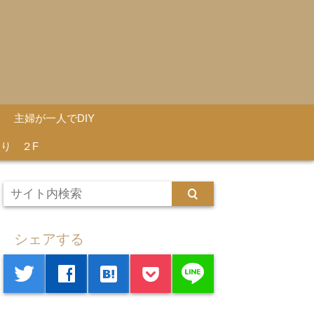
主婦が一人でDIY
り ２F
シェアする
line
twitter
facebook
hatenabookmark