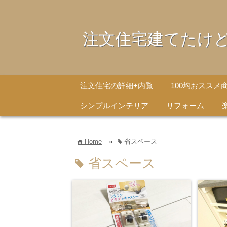
注文住宅建てたけ
注文住宅の詳細+内覧
100均おススメ
シンプルインテリア
リフォーム
Home
»
省スペース
home
tag
省スペース
tag